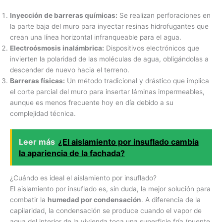
Inyección de barreras químicas:
Se realizan perforaciones en
la parte baja del muro para inyectar resinas hidrofugantes que
crean una línea horizontal infranqueable para el agua.
Electroósmosis inalámbrica:
Dispositivos electrónicos que
invierten la polaridad de las moléculas de agua, obligándolas a
descender de nuevo hacia el terreno.
Barreras físicas:
Un método tradicional y drástico que implica
el corte parcial del muro para insertar láminas impermeables,
aunque es menos frecuente hoy en día debido a su
complejidad técnica.
Leer más
¿El aislamiento por insuflado cambia
la apariencia de la fachada?
¿Cuándo es ideal el aislamiento por insuflado?
El aislamiento por insuflado es, sin duda, la mejor solución para
combatir la
humedad por condensación
. A diferencia de la
capilaridad, la condensación se produce cuando el vapor de
agua del interior de la vivienda toca una superficie fría (puente