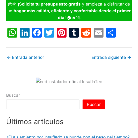
📩💸
¡Solicita tu presupuesto gratis
y empieza a disfrutar de
un
hogar más cálido, eficiente y confortable desde el primer
día!
🏠🔥🚀
W
Li
F
T
Pi
T
R
E
C
h
n
a
w
nt
u
e
m
o
at
k
c
itt
er
m
d
ai
m
←
Entrada anterior
Entrada siguiente
→
s
e
e
er
e
bl
di
l
p
A
dI
b
st
r
t
ar
p
n
o
tir
p
o
Buscar
k
Buscar
Últimos artículos
¿El aislamiento por insuflado se hunde con el paso del tiempo?