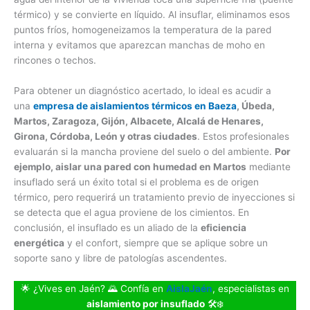
térmico) y se convierte en líquido. Al insuflar, eliminamos esos
puntos fríos, homogeneizamos la temperatura de la pared
interna y evitamos que aparezcan manchas de moho en
rincones o techos.
Para obtener un diagnóstico acertado, lo ideal es acudir a
una
empresa de aislamientos térmicos en Baeza
, Úbeda,
Martos, Zaragoza, Gijón, Albacete, Alcalá de Henares,
Girona, Córdoba, León y otras ciudades
. Estos profesionales
evaluarán si la mancha proviene del suelo o del ambiente.
Por
ejemplo, aislar una pared con humedad en Martos
mediante
insuflado será un éxito total si el problema es de origen
térmico, pero requerirá un tratamiento previo de inyecciones si
se detecta que el agua proviene de los cimientos. En
conclusión, el insuflado es un aliado de la
eficiencia
energética
y el confort, siempre que se aplique sobre un
soporte sano y libre de patologías ascendentes.
🌟 ¿Vives en Jaén? 🌄 Confía en
AislaJaén
, especialistas en
aislamiento por insuflado
🛠️❄️