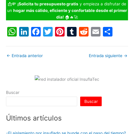
📩💸
¡Solicita tu presupuesto gratis
y empieza a disfrutar de
un
hogar más cálido, eficiente y confortable desde el primer
día!
🏠🔥🚀
W
Li
F
T
Pi
T
R
E
C
h
n
a
w
nt
u
e
m
o
at
k
c
itt
er
m
d
ai
m
←
Entrada anterior
Entrada siguiente
→
s
e
e
er
e
bl
di
l
p
A
dI
b
st
r
t
ar
p
n
o
tir
p
o
Buscar
k
Buscar
Últimos artículos
¿El aislamiento por insuflado se hunde con el paso del tiempo?