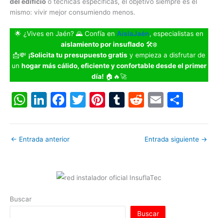
del edificio
o técnicas específicas, el objetivo siempre es el
mismo: vivir mejor consumiendo menos.
🌟 ¿Vives en Jaén? 🌄 Confía en
AislaJaén
, especialistas en
aislamiento por insuflado
🛠️❄️
📩💸
¡Solicita tu presupuesto gratis
y empieza a disfrutar de
un
hogar más cálido, eficiente y confortable desde el primer
día!
🏠🔥🚀
W
Li
F
T
Pi
T
R
E
C
h
n
a
w
nt
u
e
m
o
at
k
c
itt
er
m
d
ai
m
←
Entrada anterior
Entrada siguiente
→
s
e
e
er
e
bl
di
l
p
A
dI
b
st
r
t
ar
p
n
o
tir
p
o
Buscar
k
Buscar