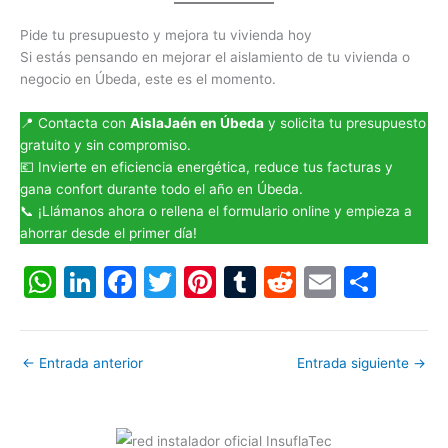
Pide tu presupuesto y mejora tu vivienda hoy
Si estás pensando en mejorar el aislamiento de tu vivienda o
negocio en Úbeda, este es el momento.
📍 Contacta con
AislaJaén en Úbeda
y solicita tu presupuesto
gratuito y sin compromiso.
💶 Invierte en eficiencia energética, reduce tus facturas y
gana confort durante todo el año en Úbeda.
📞 ¡Llámanos ahora o rellena el formulario online y empieza a
ahorrar desde el primer día!
W
Li
F
T
Pi
T
R
E
C
h
n
a
w
nt
u
e
m
o
at
k
c
itt
er
m
d
ai
m
←
Entrada anterior
Entrada siguiente
→
s
e
e
er
e
bl
di
l
p
A
dI
b
st
r
t
ar
p
n
o
tir