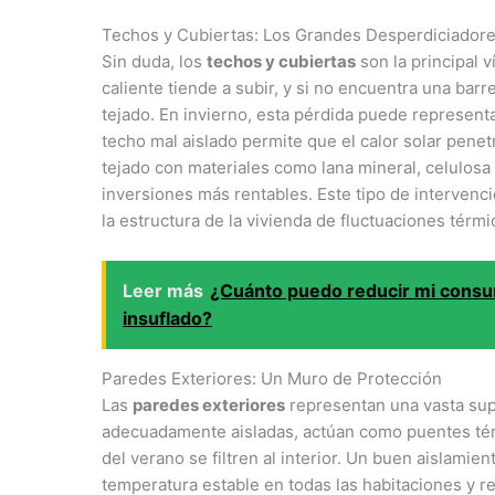
Techos y Cubiertas: Los Grandes Desperdiciadore
Sin duda, los
techos y cubiertas
son la principal v
caliente tiende a subir, y si no encuentra una bar
tejado. En invierno, esta pérdida puede representar
techo mal aislado permite que el calor solar penetre
tejado con materiales como lana mineral, celulosa 
inversiones más rentables. Este tipo de intervenc
la estructura de la vivienda de fluctuaciones térm
Leer más
¿Cuánto puedo reducir mi consum
insuflado?
Paredes Exteriores: Un Muro de Protección
Las
paredes exteriores
representan una vasta supe
adecuadamente aisladas, actúan como puentes térmi
del verano se filtren al interior. Un buen aislami
temperatura estable en todas las habitaciones y re