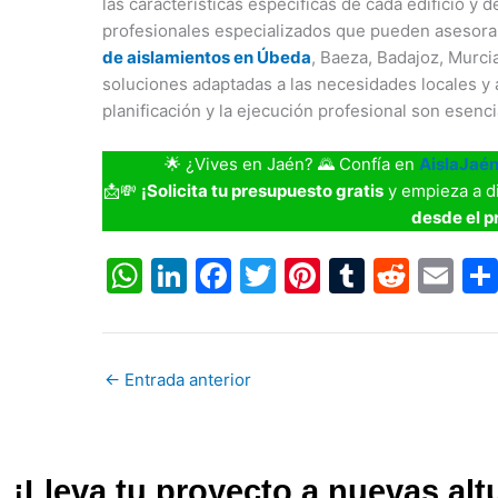
las características específicas de cada edificio y
profesionales especializados que pueden asesor
de aislamientos en Úbeda
, Baeza, Badajoz, Murci
soluciones adaptadas a las necesidades locales y a
planificación y la ejecución profesional son esenc
🌟 ¿Vives en Jaén? 🌄 Confía en
AislaJaé
📩💸
¡Solicita tu presupuesto gratis
y empieza a d
desde el p
W
Li
F
T
Pi
T
R
E
h
n
a
w
nt
u
e
m
at
k
c
itt
er
m
d
ai
s
e
e
er
e
bl
di
l
←
Entrada anterior
A
dI
b
st
r
t
p
n
o
p
o
¡Lleva tu proyecto a nuevas alt