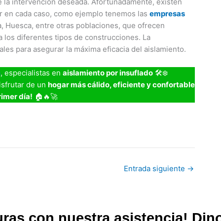
 de la intervención deseada. Afortunadamente, existen
ar en cada caso, como ejemplo tenemos las
empresas
a, Huesca, entre otras poblaciones, que ofrecen
 los diferentes tipos de construcciones. La
iales para asegurar la máxima eficacia del aislamiento.
n
, especialistas en
aislamiento por insuflado
🛠️❄️
isfrutar de un
hogar más cálido, eficiente y confortable
rimer día!
🏠🔥🚀
C
o
m
p
Entrada siguiente
→
ar
tir
uras con nuestra asistencia! Din