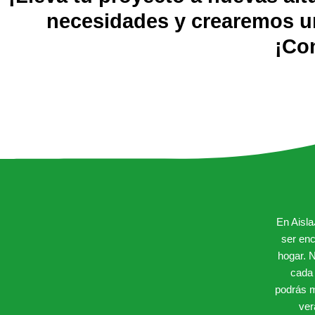
k
necesidades y crearemos un
¡Co
En Aisl
ser enc
hogar. 
cada 
podrás m
ver