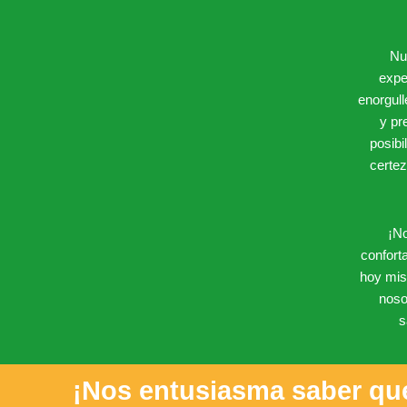
Nu
expe
enorgul
y pr
posibi
certez
¡No
confort
hoy mis
noso
s
¡Nos entusiasma saber que 