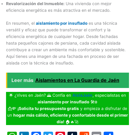
Revalorización del Inmueble:
Una vivienda con mejor
eficiencia energética es más atractiva en el mercado.
En resumen, el
aislamiento por insuflado
es una técnica
versátil y eficaz que puede transformar el confort y la
eficiencia energética de cualquier hogar. Desde fachadas
hasta pequeños cajones de persiana, cada cavidad aislada
contribuye a crear un ambiente más confortable y sostenible.
Aquí tienes una imagen de una fachada en proceso de ser
aislada con la técnica de insuflado.
Leer más
Aislamientos en La Guardia de Jaén
🌟 ¿Vives en Jaén? 🌄 Confía en
AislaJaén
, especialistas en
aislamiento por insuflado
🛠️❄️
📩💸
¡Solicita tu presupuesto gratis
y empieza a disfrutar de
un
hogar más cálido, eficiente y confortable desde el primer
día!
🏠🔥🚀