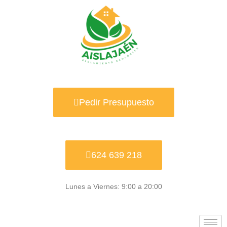
Ir
al
contenido
Pedir Presupuesto
624 639 218
Lunes a Viernes: 9:00 a 20:00