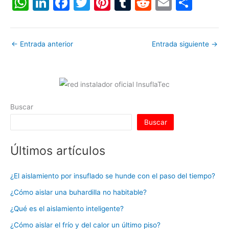
W
Li
F
T
Pi
T
R
E
C
h
n
a
w
nt
u
e
m
o
at
k
c
itt
er
m
d
ai
m
←
Entrada anterior
Entrada siguiente
→
s
e
e
er
e
bl
di
l
p
A
dI
b
st
r
t
ar
p
n
o
tir
p
o
Buscar
k
Buscar
Últimos artículos
¿El aislamiento por insuflado se hunde con el paso del tiempo?
¿Cómo aislar una buhardilla no habitable?
¿Qué es el aislamiento inteligente?
¿Cómo aislar el frío y del calor un último piso?