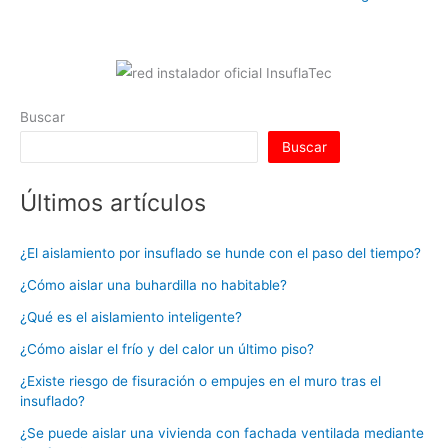
s
e
e
er
e
bl
di
l
p
A
dI
b
st
r
t
ar
p
n
o
tir
p
o
Buscar
k
Buscar
Últimos artículos
¿El aislamiento por insuflado se hunde con el paso del tiempo?
¿Cómo aislar una buhardilla no habitable?
¿Qué es el aislamiento inteligente?
¿Cómo aislar el frío y del calor un último piso?
¿Existe riesgo de fisuración o empujes en el muro tras el
insuflado?
¿Se puede aislar una vivienda con fachada ventilada mediante