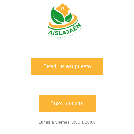
Ir
al
contenido
Pedir Presupuesto
624 639 218
Lunes a Viernes: 9:00 a 20:00