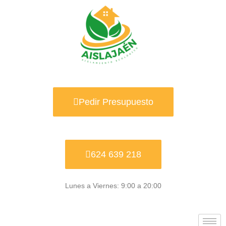
Ir
al
contenido
Pedir Presupuesto
624 639 218
Lunes a Viernes: 9:00 a 20:00